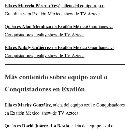
Marcela Pérez
Yeyé
Ella es
o
, atleta del equipo rojo o
Guardianes en Exatlón México, show de TV Azteca
Alan Mendoza
Quién es
de Exatlón MéxicoGuardianes vs
Conquistadores, reality show de TV Azteca
Nataly Gutiérrez
Ella es
de Exatlón México Guardianes vs
Conquistadores, reality show de TV Azteca
Más contenido sobre equipo azul o
Conquistadores en Exatlón
Macky González
Ella es
, atleta del equipo azul o Conquistadores
en Exatlón México, show de TV Azteca
David Juárez, La Bestia
Quién es
, atleta del equipo azul o