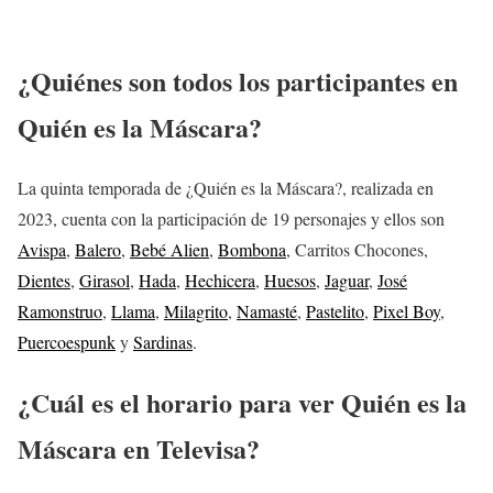
¿Quiénes son todos los participantes en
Quién es la Máscara?
La quinta temporada de ¿Quién es la Máscara?, realizada en
2023, cuenta con la participación de 19 personajes y ellos son
Avispa
,
Balero
,
Bebé Alien
,
Bombona
, Carritos Chocones,
Dientes
,
Girasol
,
Hada
,
Hechicera
,
Huesos
,
Jaguar
,
José
Ramonstruo
,
Llama
,
Milagrito
,
Namasté
,
Pastelito
,
Pixel Boy
,
Puercoespunk
y
Sardinas
.
¿Cuál es el horario para ver Quién es la
Máscara en Televisa?