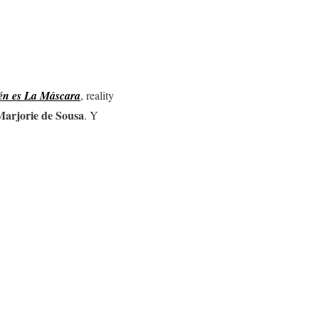
én es La Máscara
, reality
arjorie de Sousa
. Y