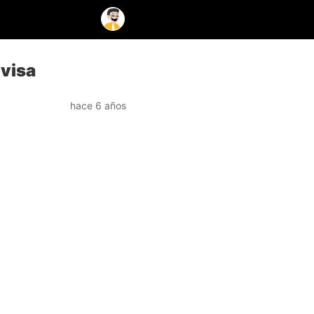
evisa
hace 6 años