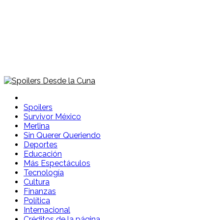
Spoilers Desde la Cuna
Sitio con información sobre series, película, reality shows y
telenovelas
Spoilers
Survivor México
Merlina
Sin Querer Queriendo
Deportes
Educación
Más Espectáculos
Tecnología
Cultura
Finanzas
Política
Internacional
Créditos de la página