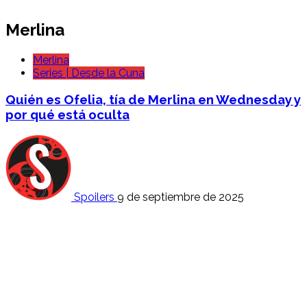
Merlina
Merlina
Series | Desde la Cuna
Quién es Ofelia, tía de Merlina en Wednesday y
por qué está oculta
Spoilers
9 de septiembre de 2025