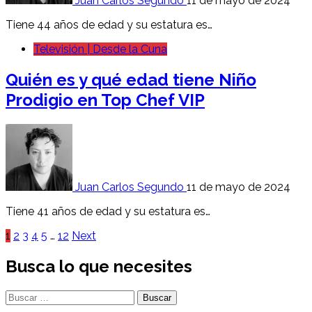
Juan Carlos Segundo
11 de mayo de 2024
Tiene 44 años de edad y su estatura es…
Televisión | Desde la Cuna
Quién es y qué edad tiene Niño
Prodigio en Top Chef VIP
Juan Carlos Segundo
11 de mayo de 2024
Tiene 41 años de edad y su estatura es…
Paginación
1
2
3
4
5
…
12
Next
de
Busca lo que necesites
entradas
Buscar: