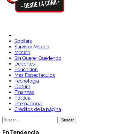
Spoilers Desde la Cuna
Sitio con información sobre series, película, reality shows y
telenovelas
Spoilers
Survivor México
Merlina
Sin Querer Queriendo
Deportes
Educación
Más Espectáculos
Tecnología
Cultura
Finanzas
Política
Internacional
Créditos de la página
Buscar:
En Tendencia