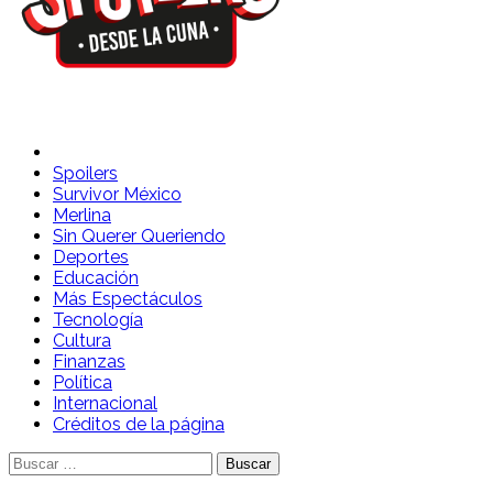
Spoilers Desde la Cuna
Sitio con información sobre series, película, reality shows y
telenovelas
Spoilers
Survivor México
Merlina
Sin Querer Queriendo
Deportes
Educación
Más Espectáculos
Tecnología
Cultura
Finanzas
Política
Internacional
Créditos de la página
Buscar: