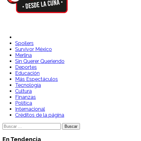
Spoilers Desde la Cuna
Sitio con información sobre series, película, reality shows y
Spoilers
Survivor México
Merlina
Sin Querer Queriendo
Deportes
Educación
Más Espectáculos
Tecnología
Cultura
Finanzas
Política
Internacional
Créditos de la página
Buscar:
En Tendencia