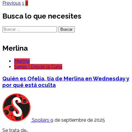
Paginación
Previous
1
2
de
Busca lo que necesites
entradas
Buscar:
Merlina
Merlina
Series | Desde la Cuna
Quién es Ofelia, tía de Merlina en Wednesday y
por qué está oculta
Spoilers
9 de septiembre de 2025
Se trata de…