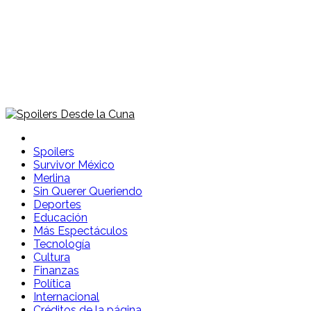
Spoilers Desde la Cuna
Sitio con información sobre series, película, reality shows y
telenovelas
Spoilers
Survivor México
Merlina
Sin Querer Queriendo
Deportes
Educación
Más Espectáculos
Tecnología
Cultura
Finanzas
Política
Internacional
Créditos de la página