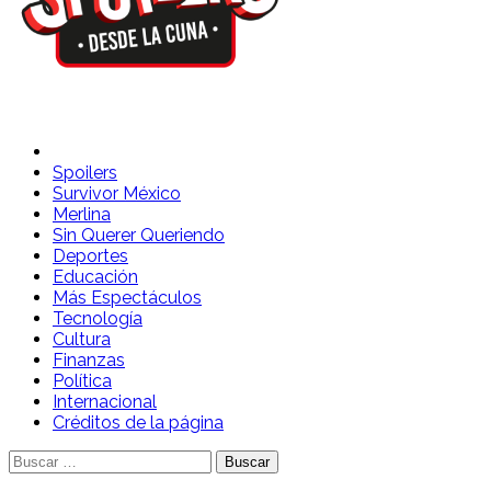
Spoilers Desde la Cuna
Sitio con información sobre series, película, reality shows y
telenovelas
Spoilers
Survivor México
Merlina
Sin Querer Queriendo
Deportes
Educación
Más Espectáculos
Tecnología
Cultura
Finanzas
Política
Internacional
Créditos de la página
Buscar: