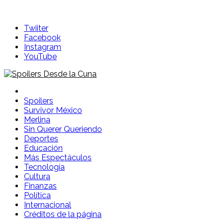
Twiiter
Facebook
Instagram
YouTube
Spoilers Desde la Cuna
Sitio con información sobre series, película, reality shows y
Spoilers
Survivor México
Merlina
Sin Querer Queriendo
Deportes
Educación
Más Espectáculos
Tecnología
Cultura
Finanzas
Política
Internacional
Créditos de la página