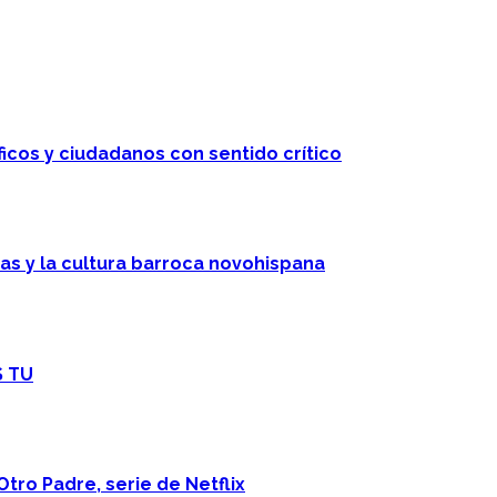
ficos y ciudadanos con sentido crítico
cas y la cultura barroca novohispana
S TU
Otro Padre, serie de Netflix