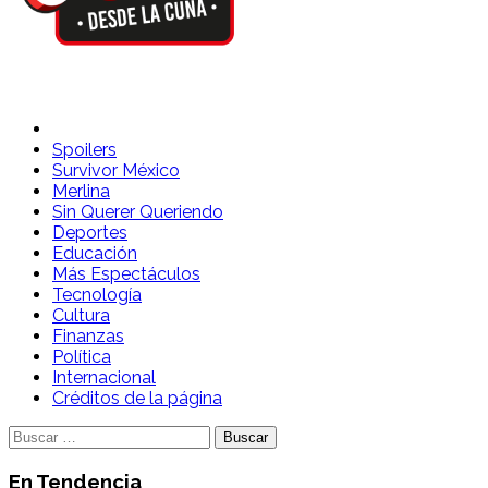
Spoilers Desde la Cuna
Sitio con información sobre series, película, reality shows y
Spoilers
Survivor México
Merlina
Sin Querer Queriendo
Deportes
Educación
Más Espectáculos
Tecnología
Cultura
Finanzas
Política
Internacional
Créditos de la página
Buscar:
En Tendencia