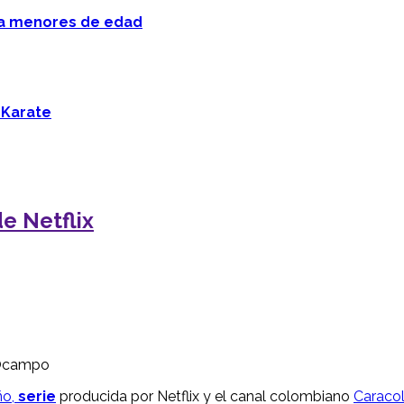
 a menores de edad
 Karate
e Netflix
l Ocampo
ño,
serie
producida por Netflix y el canal colombiano
Caraco