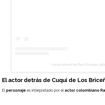
A post shared by Raul Ocampo (@
El actor detrás de Cuqui de Los Briceñ
El
personaje
es interpretado por el
actor colombiano R