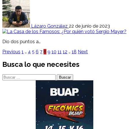
Lázaro González
22 de junio de 2023
Dio dos puntos a…
Paginación
Previous
1
…
4
5
6
7
8
9
10
11
12
…
18
Next
de
Busca lo que necesites
entradas
Buscar: