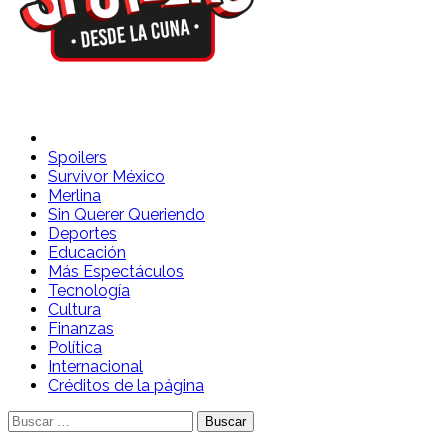
Spoilers Desde la Cuna
Sitio con información sobre series, película, reality shows y
telenovelas
Spoilers
Survivor México
Merlina
Sin Querer Queriendo
Deportes
Educación
Más Espectáculos
Tecnología
Cultura
Finanzas
Política
Internacional
Créditos de la página
Buscar: