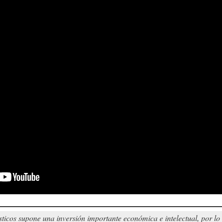
sticos supone una inversión importante económica e intelectual, por l