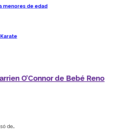
 a menores de edad
 Karate
 Darrien O’Connor de Bebé Reno
usó de…