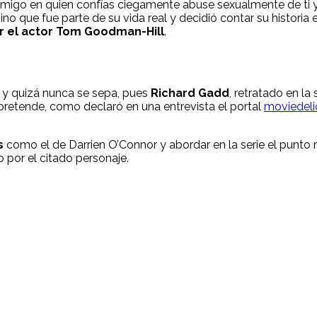
 amigo en quien confías ciegamente abuse sexualmente de ti y 
 sino que fue parte de su vida real y decidió contar su historia
or el actor Tom Goodman-Hill
.
y quizá nunca se sepa, pues
Richard Gadd
, retratado en l
 pretende, como declaró en una entrevista el portal
moviedel
s
como el de Darrien O’Connor y abordar en la serie el punto m
por el citado personaje.