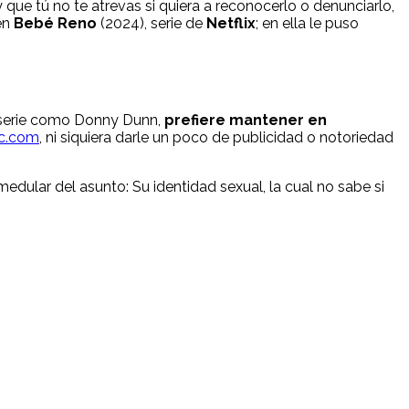
que tú no te atrevas si quiera a reconocerlo o denunciarlo,
 en
Bebé Reno
(2024), serie de
Netflix
; en ella le puso
a serie como Donny Dunn,
prefiere mantener en
ic.com
, ni siquiera darle un poco de publicidad o notoriedad
edular del asunto: Su identidad sexual, la cual no sabe si