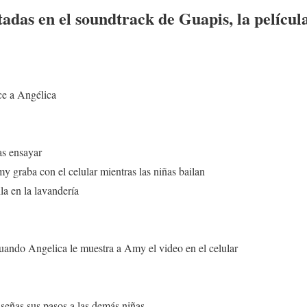
adas en el soundtrack de Guapis, la películ
e a Angélica
s ensayar
graba con el celular mientras las niñas bailan
 en la lavandería
uando Angelica le muestra a Amy el video en el celular
eñas sus pasos a las demás niñas