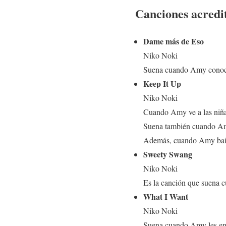
Canciones acredit
Dame más de Eso
Niko Noki
Suena cuando Amy conoc
Keep It Up
Niko Noki
Cuando Amy ve a las niña
Suena también cuando Amy 
Además, cuando Amy baila
Sweety Swang
Niko Noki
Es la canción que suena c
What I Want
Niko Noki
Suena cuando Amy les ens