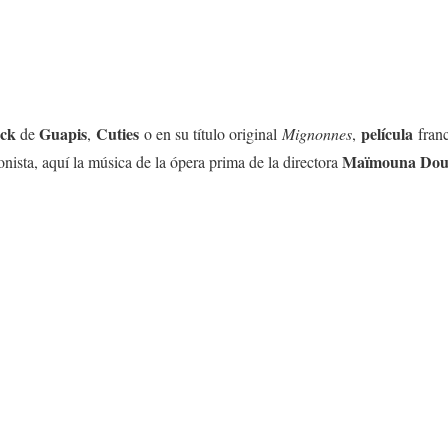
ack
Guapis
Cuties
película
de
,
o en su título original
Mignonnes
,
fran
Maïmouna Dou
nista, aquí la música de la ópera prima de la directora