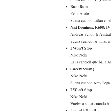
Bum Bum
Yemi Alade
Suena cuando bailan en e
Nisi Dominus, R608: I
Andreas Scholl & Austra
Suena cuando las niñas r
I Won’t Stop
Niko Noki
Es la canción que baila A
Sweety Swang
Niko Noki
Suena cuando Amy llega 
I Won’t Stop
Niko Noki
Vuelve a sonar cuando ba
Amanké Dionti