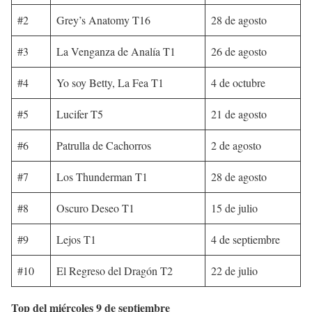
#2
Grey’s Anatomy T16
28 de agosto
#3
La Venganza de Analía T1
26 de agosto
#4
Yo soy Betty, La Fea T1
4 de octubre
#5
Lucifer T5
21 de agosto
#6
Patrulla de Cachorros
2 de agosto
#7
Los Thunderman T1
28 de agosto
#8
Oscuro Deseo T1
15 de julio
#9
Lejos T1
4 de septiembre
#10
El Regreso del Dragón T2
22 de julio
Top del miércoles 9 de septiembre