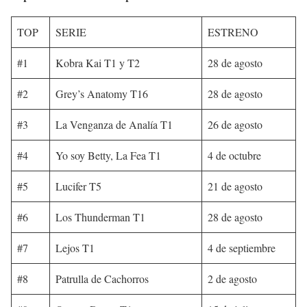
TOP
SERIE
ESTRENO
#1
Kobra Kai T1 y T2
28 de agosto
#2
Grey’s Anatomy T16
28 de agosto
#3
La Venganza de Analía T1
26 de agosto
#4
Yo soy Betty, La Fea T1
4 de octubre
#5
Lucifer T5
21 de agosto
#6
Los Thunderman T1
28 de agosto
#7
Lejos T1
4 de septiembre
#8
Patrulla de Cachorros
2 de agosto