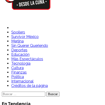
Spoilers Desde la Cuna
Sitio con información sobre series, película, reality shows y
Spoilers
Survivor México
Merlina
Sin Querer Queriendo
Deportes
Educación
Más Espectáculos
Tecnología
Cultura
Finanzas
Política
Internacional
Créditos de la página
Buscar:
En Tendencia