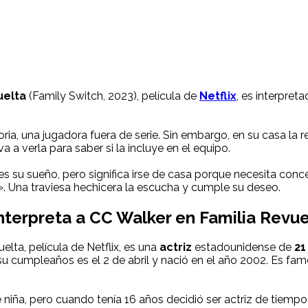
uelta
(Family Switch, 2023), película de
Netflix
, es interpreta
toria, una jugadora fuera de serie. Sin embargo, en su casa la
 a verla para saber si la incluye en el equipo.
s su sueño, pero significa irse de casa porque necesita conc
». Una traviesa hechicera la escucha y cumple su deseo.
nterpreta a
CC Walker
en Familia Revuel
elta, película de Netflix, es una
actriz
estadounidense de
21
su cumpleaños es el 2 de abril y nació en el año 2002. Es fa
ña, pero cuando tenía 16 años decidió ser actriz de tiempo c