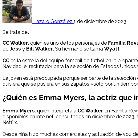
Lázaro González
1 de diciembre de 2023
Se trata de…
CC Walker
, quien es uno de los personajes de
Familia Rev
de
Jess
y
Bill
Walker
. Su hermano se llama
Wyatt
.
CC
es la estrella del equipo femenil de futbol en la prepara
Navidad, el reclutador para la selección de Estados Unidos va
La joven está preocupada porque ser parte de la selección e
quisiera que se pusiera en sus zapatos «sólo por un tiempo
¿Quién es
Emma Myers
, la
actriz
que i
Emma Myers
, quien interpreta a
CC Walker
en Familia Revu
disponibles en internet, consultados en diciembre de 2023, 
Netflix.
Desde niña hizo muchas comerciales y actuación de voz de ni