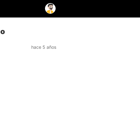
co
hace 5 años