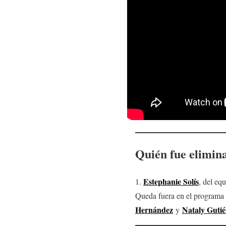
Quién fue elimin
Estephanie Solís
1.
, del eq
Queda fuera en el programa 
Hernández
Nataly Gutié
y