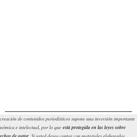
creación de contenidos periodísticos supone una inversión importante
nómica e intelectual, por lo que
está protegida en las leyes sobre
echos de autor
. Si usted desea contar con materiales elaborados