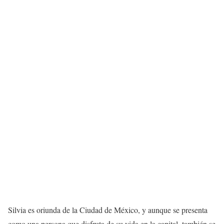
Silvia es oriunda de la Ciudad de México, y aunque se presenta
como una persona que disfruta de su vida en la capital, también se