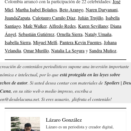
Colombia arrancó con la participación de 22 celebridades:
José
Miel
,
Martha Isabel Bolaños
,
Beto Arango
,
Naren Daryanani
,
JuandaZapata
,
Culotauro Camilo Díaz
,
Julián Trujillo
,
Isabella
Santiago
,
Mafe Walker
,
Alfredo Redes
,
Karen Sevillano
;
Diana
Ángel
,
Sebastián Gutiérrez
,
Ornella Sierra
,
Nataly Umaña
,
Isabella Sierra
,
Miguel Melfi
,
Pantera Kevin Fuentes
,
Johana
Velandia
,
Omar Murillo
,
Natalia La Segura
y
Sandra Muñoz
.
creación de contenidos periodísticos supone una inversión importante
nómica e intelectual, por lo que
está protegida en las leyes sobre
echos de autor
. Si usted desea contar con materiales de
Spoilers | Des
 Cuna
, en su sitio web o medio impreso, escriba a
on@desdelacuna.net. Si eres usuario, ¡disfruta el contenido!
Lázaro González
Lázaro es un periodista y creador digital,