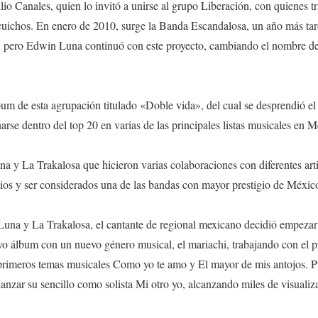
o Canales, quien lo invitó a unirse al grupo Liberación, con quienes t
cuichos. En enero de 2010, surge la Banda Escandalosa, un año más tard
, pero Edwin Luna continuó con este proyecto, cambiando el nombre de
bum de esta agrupación titulado «Doble vida», del cual se desprendió el 
arse dentro del top 20 en varias de las principales listas musicales en M
na y La Trakalosa que hicieron varias colaboraciones con diferentes art
ios y ser considerados una de las bandas con mayor prestigio de Méxic
Luna y La Trakalosa, el cantante de regional mexicano decidió empezar 
 álbum con un nuevo género musical, el mariachi, trabajando con el 
 primeros temas musicales Como yo te amo y El mayor de mis antojos. 
lanzar su sencillo como solista Mi otro yo, alcanzando miles de visualiz