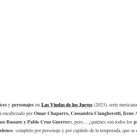
ices
personajes
Las Viudas de los Jueves
y
en
(2023), serie mexican
Omar Chaparro, Cassandra Ciangherotti, Irene 
tá encabezado por
nso Bassave y Pablo Cruz Guerrer
p
o, pero… ¿quiénes son todos los
elenco
completo por personaje y por capítulo de la temporada, que se e