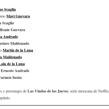
o Scaglia
Mavi Guevara
como
a Scaglia
Ronie Guevara
a Andrade
stavo Maldonado
Martín de la Luna
mo
la Maldonado
Lala de la Luna
Ernesto Andrade
o
armen Insúa
Las Viudas de los Jueves
res y personajes de
, serie mexicana de Netfli
apítulo.