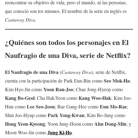
reencontrar su objetivo de vida, pero el mundo, ni las personas,
que conoció son los mismos. El nombre de la serie en inglés es
Castaway Diva
.
¿Quiénes son todos los personajes en
El
Naufragio de una Diva
, serie de Netflix?
El Naufragio de una Diva
(
Castaway Diva
), serie de Netflix,
Seo Mok-Ha
cuenta con la participación de Park Eun-Bin como
;
Yoon Ran-Joo
Kim Hyo-Jin como
; Chae Jong-Hyeop como
Kang Bo-Geol
Kang Woo-Hak
; Cha Hak-Yeon como
; Kim Joo-
Lee Seo-Joon
Eun Mo-Rae
Hun como
; Bae Gang-Hee como
;
Park Yong-Kwan
Shin Joo-Hyup como
; Kim Bo-Jung como
Hong Yeon-Kyeong
Ahn Dong-Min
; Yoon Jung-Hoon como
; y
Jung Ki-Ho
Moon Woo-Jin como
.