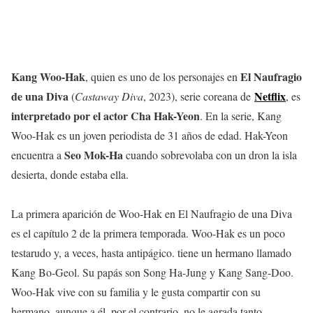
Kang Woo-Hak
El Naufragio
, quien es uno de los personajes en
de una Diva
Netflix
(
Castaway Diva
, 2023), serie coreana de
, es
interpretado por el actor Cha Hak-Yeon
. En la serie, Kang
Woo-Hak es un joven periodista de 31 años de edad. Hak-Yeon
Seo Mok-Ha
encuentra a
cuando sobrevolaba con un dron la isla
desierta, donde estaba ella.
La primera aparición de Woo-Hak en El Naufragio de una Diva
es el capítulo 2 de la primera temporada. Woo-Hak es un poco
testarudo y, a veces, hasta antipágico. tiene un hermano llamado
Kang Bo-Geol. Su papás son Song Ha-Jung y Kang Sang-Doo.
Woo-Hak vive con su familia y le gusta compartir con su
hermano, aunque a él, por el contrario, no le agrada tanto.