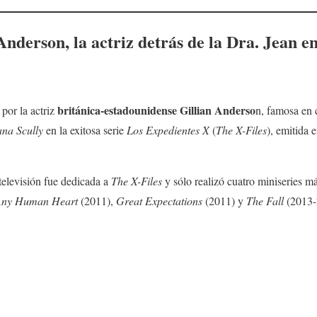
 Anderso
n, la actriz detrás de la Dra. Jean 
británica-estadounidense
Gillian Anderso
 por la actriz
n, famosa en 
na Scully
en la exitosa serie
Los Expedientes X
(
The X-Files
), emitida 
televisión fue dedicada a
The X-Files
y sólo realizó cuatro miniseries 
ny Human Heart
(2011),
Great Expectations
(2011) y
The Fall
(2013-