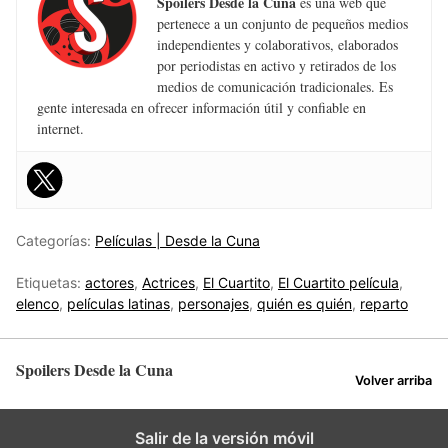
Spoilers Desde la Cuna
es una web que
pertenece a un conjunto de pequeños medios
independientes y colaborativos, elaborados
por periodistas en activo y retirados de los
medios de comunicación tradicionales. Es
gente interesada en ofrecer información útil y confiable en
internet.
Categorías:
Películas | Desde la Cuna
Etiquetas:
actores
,
Actrices
,
El Cuartito
,
El Cuartito película
,
elenco
,
películas latinas
,
personajes
,
quién es quién
,
reparto
Spoilers Desde la Cuna
Volver arriba
Salir de la versión móvil