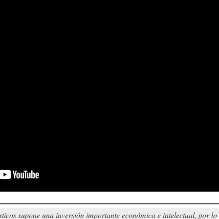
sticos supone una inversión importante económica e intelectual, por l