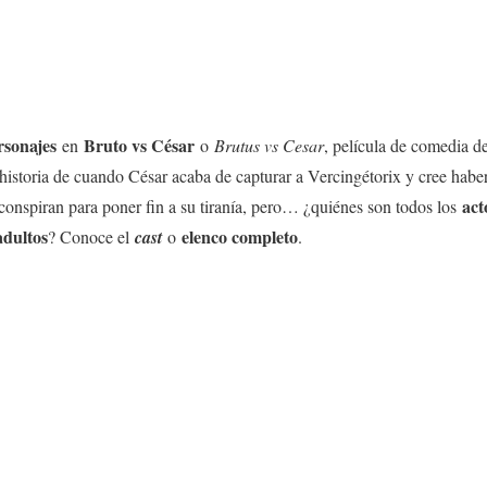
rsonajes
Bruto vs César
en
o
Brutus vs Cesar
, película de comedia 
historia de cuando César acaba de capturar a Vercingétorix y cree habe
act
conspiran para poner fin a su tiranía, pero… ¿quiénes son todos los
adultos
elenco completo
? Conoce el
cast
o
.