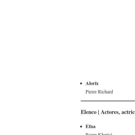
Alorix
Pierre Richard
Elenco | Actores, actri
Efna
Reem Kherici