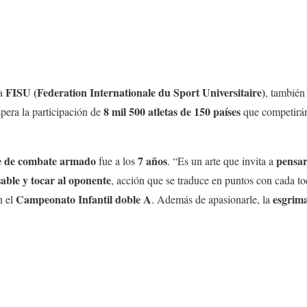
FISU (Federation Internationale du Sport Universitaire)
la
, tambié
8 mil 500 atletas de 150 países
spera la participación de
que competirán
e de combate armado
7 años
pensar
fue a los
. “Es un arte que invita a
able y tocar al oponente
, acción que se traduce en puntos con cada t
Campeonato Infantil doble A
esgrim
n el
. Además de apasionarle, la