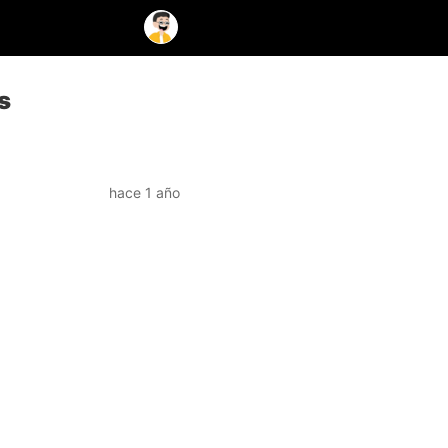
s
hace 1 año