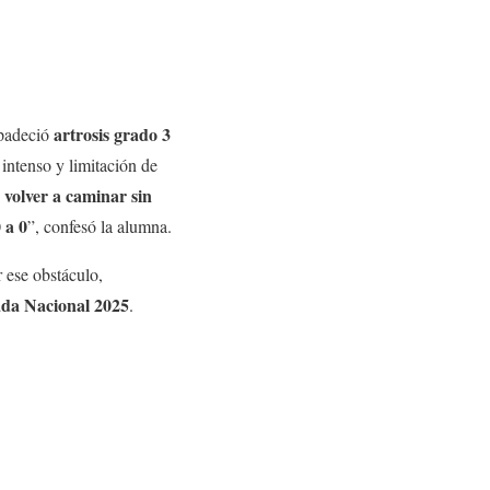
artrosis grado 3
 padeció
 intenso y limitación de
volver a caminar sin
n
 a 0
”, confesó la alumna.
r ese obstáculo,
ada Nacional 2025
.