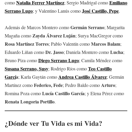
Natalia Ferrer Martínez
Emiliano
como
; Sergio Madrigal como
Serrano Lugo
José Castillo,
Pepe
; y Valentino Lanús como
.
Germán Serrano
Además de Marcos Montero como
; Margarita
Zayda Álvarez Luján
Magaña como
; Surya MacGregor como
Rosa Martínez Torres
Marcos Balam
; Pablo Valentín como
;
Dr. Jasso
Lucha
Eduardo Liñan como
; Daniela Montero como
;
Diego Serrano Lugo
Bruno Piza como
; Camila Méndez como
Susana Serrano, Susy
Teo Castillo
; Rodrigo Ríos como
Garcí
a
Andrea Castillo Álvarez
; Karla Gaytán como
; Germán
Federico, Fede
Arturo
Martínez como
; Pedro Baldo como
;
Lucía Castillo García
Romina Poza como
; y Elena Pérez como
Renata Longoria Portillo
.
¿Dónde ver Tu Vida es mi Vida?