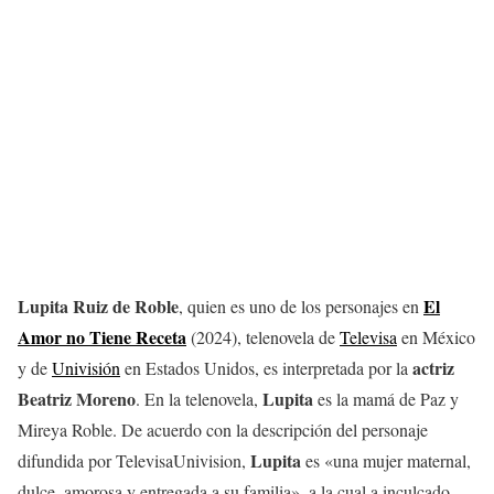
Lupita Ruiz de Roble
El
, quien es uno de los personajes en
Amor no Tiene Receta
(2024), telenovela de
Televisa
en México
actriz
y de
Univisión
en Estados Unidos, es interpretada por la
Beatriz Moreno
Lupita
. En la telenovela,
es la mamá de Paz y
Mireya Roble. De acuerdo con la descripción del personaje
Lupita
difundida por TelevisaUnivision,
es «una mujer maternal,
dulce, amorosa y entregada a su familia», a la cual a inculcado