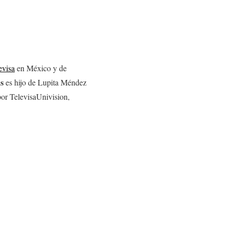
evisa
en México y de
s
es hijo de Lupita Méndez
por TelevisaUnivision,