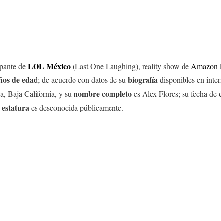
LOL México
cipante de
(Last One Laughing), reality show de
Amazon 
ños de edad
biografía
; de acuerdo con datos de su
disponibles en inte
nombre
completo
na, Baja California, y su
es Alex Flores; su fecha de
estatura
u
es desconocida públicamente.