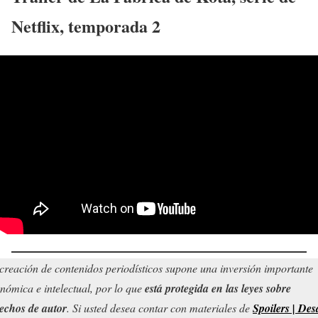
Netflix
, temporada 2
creación de contenidos periodísticos supone una inversión importante
nómica e intelectual, por lo que
está protegida en las leyes sobre
echos de autor
. Si usted desea contar con materiales de
Spoilers | Des