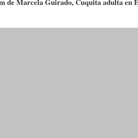
am de
Marcela Guirado
,
Cuquita adulta
en
E