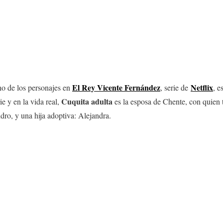
El Rey Vicente Fernández
Netflix
no de los personajes en
, serie de
, e
Cuquita adulta
rie y en la vida real,
es la esposa de Chente, con quien t
dro, y una hija adoptiva: Alejandra.