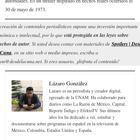
autoridades. Es un thriller inspirado en hechos reales ocurridos el
30 de mayo de 1973.
creación de contenidos periodísticos supone una inversión importante
nómica e intelectual, por lo que
está protegida en las leyes sobre
echos de autor
. Si usted desea contar con materiales de
Spoilers | Des
 Cuna
, en su sitio web o medio impreso, escriba a
on@desdelacuna.net. Si eres usuario, ¡disfruta el contenido!
Lázaro González
Lázaro es un periodista y creador digital,
egresado de la UNAM. Ha colaborado para
diarios como La Razón de México, Capital,
Reporte Índigo y EfektoTV. Sus últimos
años los ha dedicado a ver, estudiar y
documentarse sobre programas en español en la televisión de
México, Colombia, Estados Unidos y España.